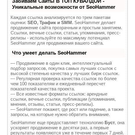
Забиваем Сайты В ТОП КУВАЛДОЙ -
Уникальные возможности от SeoHammer
Каждая ссылка анализируется по трем пакетам
оценки:
SEO, Трафик и SMM.
SeoHammer делает
продвижение сайта прозрачным и простым занятием.
Ссылки, вечные ссылки, статьи, упоминания, пресс-
релизы - используйте по максимуму потенциал
SeoHammer для продвижения вашего сайта.
Что умеет делать SeoHammer
— Продвижение в один клик, интеллектуальный
подбор запросов, покупка самых лучших ссылок с
высокой степенью качества у лучших бирж ссылок.
— Регулярная проверка качества ссылок по более
чем 100 показателям и ежедневный пересчет
показателей качества проекта.
— Все известные форматы ссылок: арендные
ссылки, вечные ссылки, публикации (упоминания,
мнения, отзывы, статьи, пресс-релизы).
— SeoHammer покажет, где рост или падение, а также
запросы, на которые нужно обратить внимание.
SeoHammer еще предоставляет технологию
Буст
, она
ускоряет продвижение в десятки раз, а первые
результаты появляются уже в течение первых 7 дней.