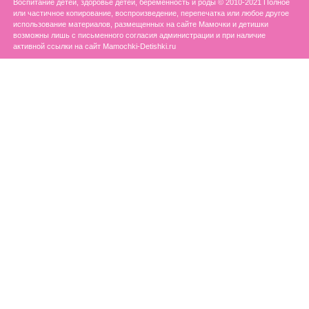
Воспитание детей, здоровье детей, беременность и роды © 2010-2021 Полное
или частичное копирование, воспроизведение, перепечатка или любое другое
использование материалов, размещенных на сайте Мамочки и детишки
возможны лишь с письменного согласия администрации и при наличие
активной ссылки на сайт Mamochki-Detishki.ru