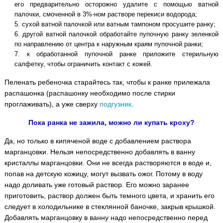
его предварительно осторожно удалите с помощью ватной
палочки, смоченной в 3%-ном растворе перекиси водорода;
сухой ватной палочкой или ватным тампоном просушите ранку;
другой ватной палочкой обработайте пупочную ранку зеленкой
по направлению от центра к наружным краям пупочной ранки;
к обработанной пупочной ранке приложите стерильную
салфетку, чтобы ограничить контакт с кожей.
Пеленать ребеночка старайтесь так, чтобы к ранке прилежала
распашонка (распашонку необходимо после стирки
проглаживать), а уже сверху
подгузник
.
Пока ранка не зажила, можно ли купать кроху?
Да, но только в кипяченой воде с добавлением раствора
марганцовки. Нельзя непосредственно добавлять в ванну
кристаллы марганцовки. Они не всегда растворяются в воде и,
попав на детскую кожицу, могут вызвать ожог. Потому в воду
надо доливать уже готовый раствор. Его можно заранее
приготовить, раствор должен быть темного цвета, и хранить его
следует в холодильнике в стеклянной баночке, закрыв крышкой.
Добавлять марганцовку в ванну надо непосредственно перед