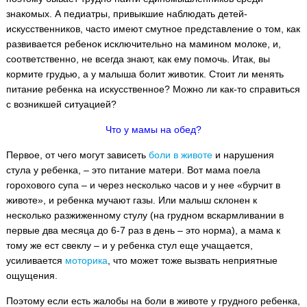
знакомых. А педиатры, привыкшие наблюдать детей-
искусственников, часто имеют смутное представление о том, как
развивается ребенок исключительно на мамином молоке, и,
соответственно, не всегда знают, как ему помочь. Итак, вы
кормите грудью, а у малыша болит животик. Стоит ли менять
питание ребенка на искусственное? Можно ли как-то справиться
с возникшей ситуацией?
Что у мамы на обед?
Первое, от чего могут зависеть
боли в животе
и нарушения
стула у ребенка, – это питание матери. Вот мама поела
горохового супа – и через несколько часов и у нее «бурчит в
животе», и ребенка мучают газы. Или малыш склонен к
несколько разжиженному стулу (на грудном вскармливании в
первые два месяца до 6-7 раз в день – это норма), а мама к
тому же ест свеклу – и у ребенка стул еще учащается,
усиливается
моторика
, что может тоже вызвать неприятные
ощущения.
Поэтому если есть жалобы на боли в животе у грудного ребенка,