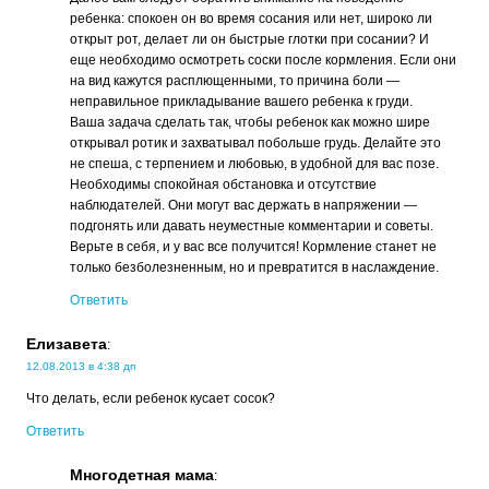
ребенка: спокоен он во время сосания или нет, широко ли
открыт рот, делает ли он быстрые глотки при сосании? И
еще необходимо осмотреть соски после кормления. Если они
на вид кажутся расплющенными, то причина боли —
неправильное прикладывание вашего ребенка к груди.
Ваша задача сделать так, чтобы ребенок как можно шире
открывал ротик и захватывал побольше грудь. Делайте это
не спеша, с терпением и любовью, в удобной для вас позе.
Необходимы спокойная обстановка и отсутствие
наблюдателей. Они могут вас держать в напряжении —
подгонять или давать неуместные комментарии и советы.
Верьте в себя, и у вас все получится! Кормление станет не
только безболезненным, но и превратится в наслаждение.
Ответить
Елизавета
:
12.08.2013 в 4:38 дп
Что делать, если ребенок кусает сосок?
Ответить
Многодетная мама
: