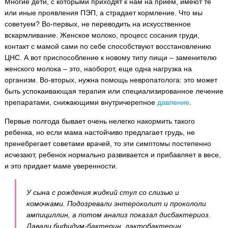
Многие дети, с которыми приходят к нам на прием, имеют те
или иные проявления ПЭП, а страдает кормление. Что мы
советуем? Во-первых, не переводить на искусственное
вскармливание. Женское молоко, процесс сосания груди,
контакт с мамой сами по себе способствуют восстановлению
ЦНС. А вот приспособление к новому типу пищи – заменителю
женского молока – это, наоборот, еще одна нагрузка на
организм. Во-вторых, нужна помощь невропатолога: это может
быть успокаивающая терапия или специализированное лечение
препаратами, снижающими внутричерепное
давление
.
Первые полгода бывает очень нелегко накормить такого
ребенка, но если мама настойчиво предлагает грудь, не
пренебрегает советами врачей, то эти симптомы постепенно
исчезают, ребенок нормально развивается и прибавляет в весе,
и это придает маме уверенности.
У сына с рождения жидкий стул со слизью и
комочками. Подозревали энтероколит и прокололи
ампициллин, а потом анализ показал дисбактериоз.
Давали бифидум-бактерин, лактобактерин,