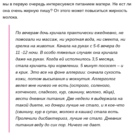
мы в первую очередь интересуемся питанием матери. Не ест ли
она очень жирную пишу? От этого может повыситься жирность
молока.
По вечерам дочь кричала практически ежедневно, не
помогали ни массаж, ни укропная вода, ни смекта, ни
грелка на животик. Качала на руках с 5-6 вечера до
11 -12 ночи. В особо тяжелых случаях она кричала
даже на руках. Когда ей исполнилось 3,5 месяца,
стала кричать при кормлении. 5 минут пососет – и
в крик. Это все на фоне аллергии: сначала сухость
кожи, потом высыпания и мокнутия. Аллерголог
велел мне ничего не есть (острого, соленого,
копченого, сладкого, кур, свинину, молоко, яйца),
вести дневник питания. Две недели я выдержала на
такой диете, но дочери лучше не стало, и я кое-что
(свинину, кур в супах, молоко в кашах) стала есть.
Пролечили дисбактериоз, лучше не стало. Дневник
питания веду до сих пор. Ничего не дает.