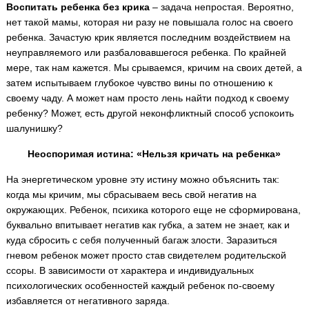
Воспитать ребенка без крика
– задача непростая. Вероятно,
нет такой мамы, которая ни разу не повышала голос на своего
ребенка. Зачастую крик является последним воздействием на
неуправляемого или разбаловавшегося ребенка. По крайней
мере, так нам кажется. Мы срываемся, кричим на своих детей, а
затем испытываем глубокое чувство вины по отношению к
своему чаду. А может нам просто лень найти подход к своему
ребенку? Может, есть другой неконфликтный способ успокоить
шалунишку?
Неоспоримая истина: «Нельзя кричать на ребенка»
На энергетическом уровне эту истину можно объяснить так:
когда мы кричим, мы сбрасываем весь свой негатив на
окружающих. Ребенок, психика которого еще не сформирована,
буквально впитывает негатив как губка, а затем не знает, как и
куда сбросить с себя полученный багаж злости. Заразиться
гневом ребенок может просто став свидетелем родительской
ссоры. В зависимости от характера и индивидуальных
психологических особенностей каждый ребенок по-своему
избавляется от негативного заряда.