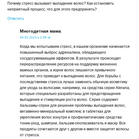
Почему стресс вызывает выпадение волос? Как остановить
неприятный процесс, что для этого предпринять?
Ответить
Многодетная мама
:
04.02.2013 в 1:59 пп
Когда мы испытываем стресс, в нашем организме начинается
повышенный выброс адреналина, обладающего
сосудосуживающим эффектом. В результате происходит
перераспределение ресурсов на поддержку жизненно
важных органов, а корни волос лишаются привычного
питания, что приводит к выпадению волос. Для борьбы с
последствиями стресса лучше заменить обычную косметику
для ухода за волосами, например, на средства серии Alerana,
которые специально разработаны для предотвращения
выпадения и стимуляции роста волос. Серия содержит
бальзамы-спреи для решения проблемы выпадения волос,
витаминно-минеральный комплекс в таблетках для
укрепления волос изнутри и профилактические средства:
тоник-уход, шампуни, бальзам-ополаскиватель и маску. Все
продукты сочетаются друг с другом и вместе защитят волосы
от стресса.