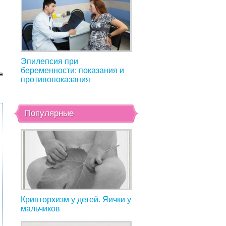
Эпилепсия при
беременности: показания и
е
противопоказания
Популярные
Крипторхизм у детей. Яички у
мальчиков