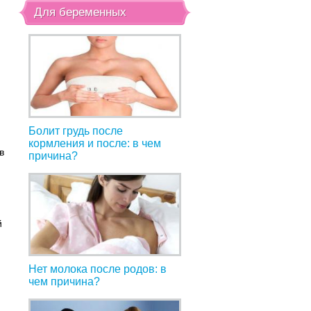
Для беременных
Болит грудь после
а
кормления и после: в чем
в
причина?
й
Нет молока после родов: в
чем причина?