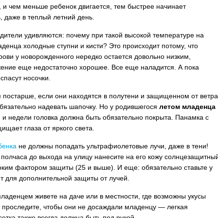
 и чем меньше ребенок двигается, тем быстрее начинает
, даже в теплый летний день.
дители удивляются: почему при такой высокой температуре на
аденца холодные ступни и кисти? Это происходит потому, что
рови у новорожденного нередко остается довольно низким,
ение еще недостаточно хорошее. Все еще наладится. А пока
спасут носочки.
постарше, если они находятся в полутени и защищенном от ветр
обязательно надевать шапочку. Но у родившегося
летом младенца
 и недели головка должна быть обязательно покрыта. Панамка с
ищает глаза от яркого света.
бенка
не должны попадать ультрафиолетовые лучи, даже в тени!
 полчаса до выхода на улицу нанесите на его кожу солнцезащитны
оким фактором защиты (25 и выше). И еще: обязательно ставьте у
нт для дополнительной защиты от лучей.
младенцем живете на даче или в местности, где возможны укусы
 проследите, чтобы они не досаждали младенцу — легкая
сетка также всегда должна быть под рукой.