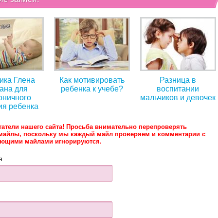
ика Глена
Как мотивировать
Разница в
ана для
ребенка к учебе?
воспитании
оничного
мальчиков и девочек
ия ребенка
татели нашего сайта! Просьба внимательно перепроверять
майлы, поскольку мы каждый майл проверяем и комментарии с
ующими майлами игнорируются.
я