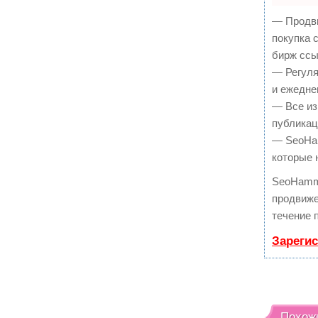
— Продви
покупка 
бирж ссы
— Регуля
и ежедне
— Все из
публикац
— SeoHam
которые 
SeoHamm
продвиже
течение 
Зареги
Похож