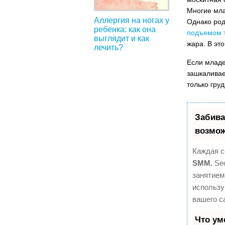
Многие мла
Аллергия на ногах у
Однако род
ребенка: как она
подъемом 
выглядит и как
жара. В эт
лечить?
Если младе
зашкаливае
только груд
Забива
возмож
Каждая с
SMM.
Seo
занятием
использу
вашего с
Что ум