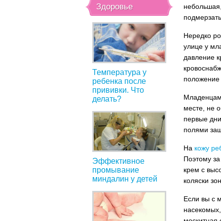
Здоровье
небольшая,
подмерзать
Нередко ро
улице у мл
давление к
кровоснабж
Температура у
положение 
ребенка после
прививки. Что
Младенцам 
делать?
месте, не 
первые дни
полями защ
На
кожу ре
Поэтому за
Эффективное
промывание
крем с выс
миндалин у детей
коляски зо
Если вы с 
насекомых,
москитная 