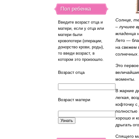
Пол ребенка
Солнце, те
Введите возраст отца и
– лучшее в
матери, если у отца или
младенца 
матери были
Лето — бла
кровопотери (операции,
донорство крови, роды),
на свежем 
то введи возраст, в
солнечных 
котором это произошло.
Это первое
Возраст отца
величайшим
моменты.
В жаркие д
легкая, во
Возраст матери
кофточку с
полностью 
хорошо и к
дрыгать ог
Спящего мл