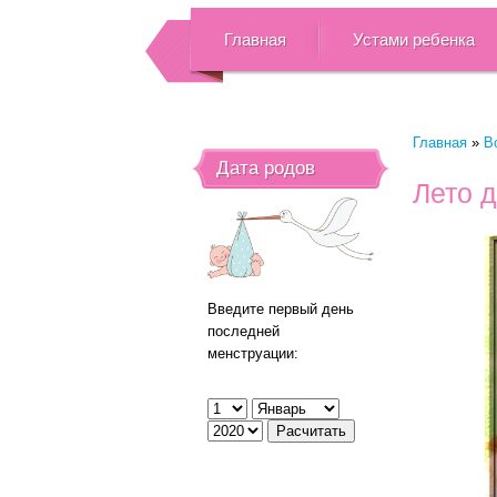
Главная
Устами ребенка
Главная
»
В
Дата родов
Лето 
Введите первый день
последней
менструации: