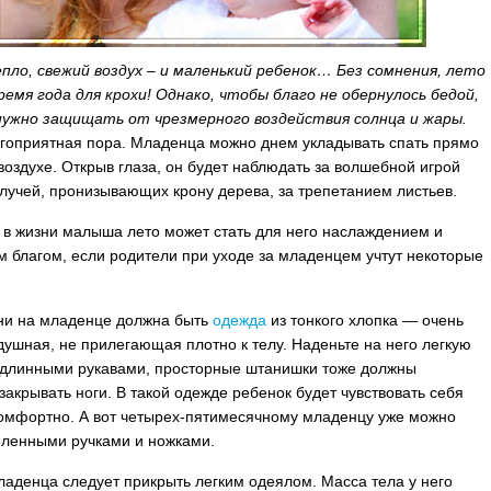
пло, свежий воздух – и маленький ребенок… Без сомнения, лето
ремя года для крохи! Однако, чтобы благо не обернулось бедой,
нужно защищать от чрезмерного воздействия солнца и жары.
гоприятная пора. Младенца можно днем укладывать спать прямо
воздухе. Открыв глаза, он будет наблюдать за волшебной игрой
лучей, пронизывающих крону дерева, за трепетанием листьев.
 в жизни малыша лето может стать для него наслаждением и
 благом, если родители при уходе за младенцем учтут некоторые
ни на младенце должна быть
одежда
из тонкого хлопка — очень
здушная, не прилегающая плотно к телу. Наденьте на него легкую
 длинными рукавами, просторные штанишки тоже должны
закрывать ноги. В такой одежде ребенок будет чувствовать себя
омфортно. А вот четырех-пятимесячному младенцу уже можно
оленными ручками и ножками.
аденца следует прикрыть легким одеялом. Масса тела у него