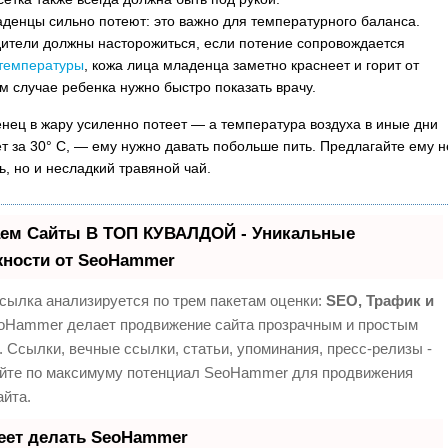
денцы сильно потеют: это важно для температурного баланса.
ители должны насторожиться, если потение сопровождается
температуры
, кожа лица младенца заметно краснеет и горит от
ом случае ребенка нужно быстро показать врачу.
нец в жару усиленно потеет — а температура воздуха в иные дни
т за 30° С, — ему нужно давать побольше пить. Предлагайте ему н
ь, но и несладкий травяной чай.
ем Сайты В ТОП КУВАЛДОЙ - Уникальные
ности от SeoHammer
сылка анализируется по трем пакетам оценки:
SEO, Трафик и
Hammer делает продвижение сайта прозрачным и простым
. Ссылки, вечные ссылки, статьи, упоминания, пресс-релизы -
йте по максимуму потенциал SeoHammer для продвижения
айта.
еет делать SeoHammer