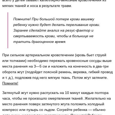
всего у детей бывают капиллярно-венозные кровотечения из
мягких тканей и носа в результате травм.
Помните! При большой потере крови вашему
ребенку нужно будет делать переливание крови.
Заранее сделайте анализ на резус-фактор и
свертываемость крови, чтобы в больнице не
тратить драгоценное время.
При сильном артериальном кровотечении (кровь бьет струей
или толчками) необходимо пережать кровеносные сосуды выше
места ранения на 3—5 см и наложить на конечность в два-три
оборота жгут (подойдет поясной ремень, веревка, гибкий провод
и т. д.), подложив под него мягкую ткань. Потом жгут затяните.
Помните!
Затянутый жгут нужно распускать на 10 минут каждые полтора
часа, чтобы не произошло омертвления тканей. Желательно на
место ранения поверх затянутого жгута положить холодный
компресс или пузырь со льдом. Согрейте ребенка — обычно