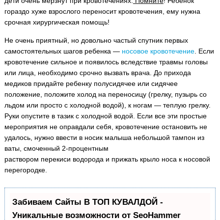
дети очень мерзнут при кровотечениях.
Помните
! Ребенок
гораздо хуже взрослого переносит кровотечения, ему нужна
срочная хирургическая помощь!
Не очень приятный, но довольно частый спутник первых
самостоятельных шагов ребенка —
носовое кровотечение
. Если
кровотечение сильное и появилось вследствие травмы головы
или лица, необходимо срочно вызвать врача. До прихода
медиков придайте ребенку полусидячее или сидячее
положение, положите холод на переносицу (грелку, пузырь со
льдом или просто с холодной водой), к ногам — теплую грелку.
Руки опустите в тазик с холодной водой. Если все эти простые
мероприятия не оправдали себя, кровотечение остановить не
удалось, нужно ввести в носик малыша небольшой тампон из
ваты, смоченный 2-процентным
раствором перекиси водорода и прижать крыло носа к носовой
перегородке.
Забиваем Сайты В ТОП КУВАЛДОЙ -
Уникальные возможности от SeoHammer