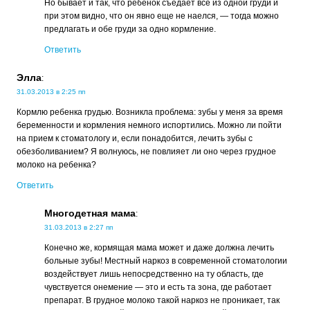
Но бывает и так, что ребенок съедает все из одной груди и
при этом видно, что он явно еще не наелся, — тогда можно
предлагать и обе груди за одно кормление.
Ответить
Элла
:
31.03.2013 в 2:25 пп
Кормлю ребенка грудью. Возникла проблема: зубы у меня за время
беременности и кормления немного испортились. Можно ли пойти
на прием к стоматологу и, если понадобится, лечить зубы с
обезболиванием? Я волнуюсь, не повлияет ли оно через грудное
молоко на ребенка?
Ответить
Многодетная мама
:
31.03.2013 в 2:27 пп
Конечно же, кормящая мама может и даже должна лечить
больные зубы! Местный наркоз в современной стоматологии
воздействует лишь непосредственно на ту область, где
чувствуется онемение — это и есть та зона, где работает
препарат. В грудное молоко такой наркоз не проникает, так