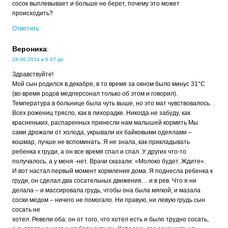
сосок выплевывает и больше не берет, почему это может
происходить?
Ответить
Вероника
:
28.06.2014 в 9:47 дп
Здравствуйте!
Мой сын родился в декабре, в то время за окном было минус 31°С
(во время родов медперсонал только об этом и говорил).
Температура в больнице была чуть выше, но это мат чувствовалось.
Всех рожениц трясло, как в лихорадке. Никогда не забуду, как
красненьких, распаренных принесли нам малышей кормить Мы
сами дрожали от холода, укрывали их байковыми одеялами –
кошмар, лучше не вспоминать. Я не знала, как прикладывать
ребенка к груди, а он все время спал и спал. У других что-то
получалось, а у меня -нет. Врачи сказали: «Молоко будет. Ждите».
И вот настал первый момент кормления дома. Я поднесла ребенка к
груди, он сделал два сосательных движения… и в рев. Что я ни
делала – и массировала грудь, чтобы она была мягкой, и мазала
соски медом – ничего не помогало. Ни правую, ни левую грудь сын
сосать не
хотел. Ревели оба: он от того, что хотел есть и было трудно сосать,