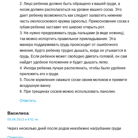
2. Лицо ребенка должно быть обращено к вашей груди, а
носик должен располагаться на уровне вашего соска. Это
дает ребенку возможность как следует захватить нижнюю
часть околососкового кружка (ареолы). Прикосновение соска к
губам ребенка заставит его широко открыть рот.
3. Не нужно придерживать грудь пальцами (в виде ножниц),
так можно испортить правильное прикладывание. Эта
манера поддерживать грудь происходит от ошибочного
мнения, будто ребенку трудно дышать, когда он утыкается в
грудь. Если ребенок может свободно двигать головой, он сам
найдет удобное положение и будет дышать легко.
4. Иногда ребенка лучше распеленать, чтобы было удобнее
приложить его к груди.
5. После кормления смажьте соски своим молоком и примите
воздушную ванну.
6. При трещинах сосков можно использовать ланолин.
Ответить
Василиса
:
05.06.2013 в 4:52 пп
Через несколько дней после родов неизбежно нагрубание груди.
Ответить