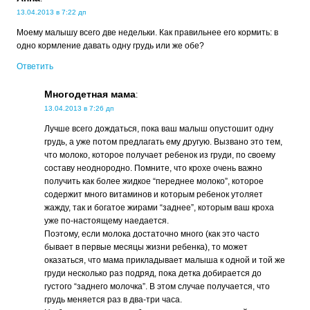
13.04.2013 в 7:22 дп
Моему малышу всего две недельки. Как правильнее его кормить: в
одно кормление давать одну грудь или же обе?
Ответить
Многодетная мама
:
13.04.2013 в 7:26 дп
Лучше всего дождаться, пока ваш малыш опустошит одну
грудь, а уже потом предлагать ему другую. Вызвано это тем,
что молоко, которое получает ребенок из груди, по своему
составу неоднородно. Помните, что крохе очень важно
получить как более жидкое “переднее молоко”, которое
содержит много витаминов и которым ребенок утоляет
жажду, так и богатое жирами “заднее”, которым ваш кроха
уже по-настоящему наедается.
Поэтому, если молока достаточно много (как это часто
бывает в первые месяцы жизни ребенка), то может
оказаться, что мама прикладывает малыша к одной и той же
груди несколько раз подряд, пока детка добирается до
густого “заднего молочка”. В этом случае получается, что
грудь меняется раз в два-три часа.