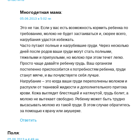
Многодетная мама
:
05.06.2013 в 5:02 пп
Это не так. Если у вас есть возможность кормить ребенка по
требованию, молоко не будет застаиваться и, скорее всего,
нагрубания удастся избежать.
Часто путают полные и нагрубевшие груди. Через несколько
дней после родов ваши груди могут стать полными,
тяжелыми и припухлыми, но молоко при этом течет легко.
Просто чаще давайте ребенку грудь. Ваш организм
постепенно приспособится к потребностям ребенка, груди
станут мягче, и вы почувствуете себя лучше.
Нагрубание – это когда ваши груди переполнены молоком и
распухли от тканевой жидкости и дополнительного притока
крови. Кожа выглядит блестящей и натянутой, грудь болит, а
молоко не вытекает свободно. Ребенку может быть трудно
высасывать молоко из такой груди. В этом случае обратитесь
за помощью к врачу или акушерке.
Ответить
Поля
:
05.06.2013 в 4:49 пп