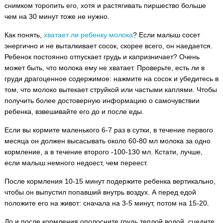
снимком торопить его, хотя и растягивать пиршество больше
чем на 30 минут тоже не нужно.
Как понять,
хватает ли ребенку молока
? Если малыш сосет
энергично и не выталкивает сосок, скорее всего, он наедается.
Ребенок постоянно отпускает грудь и капризничает? Очень
может быть, что молока ему не хватает. Проверьте, есть ли в
груди драгоценное содержимое: нажмите на сосок и убедитесь в
том, что молоко вытекает струйкой или частыми каплями. Чтобы
получить более достоверную информацию о самочувствии
ребенка, взвешивайте его до и после еды.
Если вы кормите маленького 6-7 раз в сутки, в течение первого
месяца он должен высасывать около 60-80 мл молока за одно
кормление, а в течение второго -100-130 мл. Кстати, лучше,
если малыш немного недоест, чем переест.
После кормления 10-15 минут подержите ребенка вертикально,
чтобы он выпустил попавший внутрь воздух. А перед едой
положите его на живот: сначала на 3-5 минут, потом на 15-20.
До и после кормления ополосните грудь теплой водой, сцедите