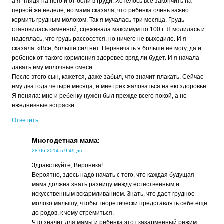
а я -глядя на него и от боли в груди. Хотелось все закончить на
первой же неделе, но мама сказала, что ребенка очень важно
кормить грудным молоком. Так я мучалась три месяца. Грудь
становилась каменной, сцеживала максимум по 100 г. Я молилась и
надеялась, что грудь рассосется, но ничего не выходило. И я
сказала: «Все, больше сил нет. Нервничать я больше не могу, да и
ребенок от такого кормления здоровее вряд ли будет. И я начала
давать ему молочные смеси.
После этого сын, кажется, даже забыл, что значит плакать. Сейчас
ему два года четыре месяца, и мне грех жаловаться на ею здоровье.
Я поняла: мне и ребенку нужен был прежде всего покой, а не
ежедневные встряски.
Ответить
Многодетная мама
:
28.06.2014 в 9:49 дп
Здравствуйте, Вероника!
Вероятно, здесь надо начать с того, что каждая будущая
мама должна знать разницу между естественным и
искусственным вскармливанием. Знать, что дает грудное
молоко малышу, чтобы теоретически представлять себе еще
до родов, к чему стремиться.
Что значит для мамы и ребенка этот казарменный режим,