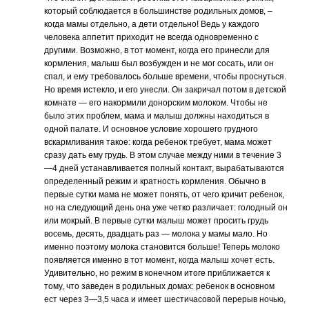
который соблюдается в большинстве родильных домов, –
когда мамы отдельно, а дети отдельно! Ведь у каждого
человека аппетит приходит не всегда одновременно с
другими. Возможно, в тот момент, когда его принесли для
кормления, малыш был возбужден и не мог сосать, или он
спал, и ему требовалось больше времени, чтобы проснуться.
Но время истекло, и его унесли. Он закричал потом в детской
комнате — его накормили донорским молоком. Чтобы не
было этих проблем, мама и малыш должны находиться в
одной палате. И основное условие хорошего грудного
вскармливания такое: когда ребенок требует, мама может
сразу дать ему грудь. В этом случае между ними в течение 3
—4 дней устанавливается полный контакт, вырабатываются
определенный режим и кратность кормления. Обычно в
первые сутки мама не может понять, от чего кричит ребенок,
но на следующий день она уже четко различает: голодный он
или мокрый. В первые сутки малыш может просить грудь
восемь, десять, двадцать раз — молока у мамы мало. Но
именно поэтому молока становится больше! Теперь молоко
появляется именно в тот момент, когда малыш хочет есть.
Удивительно, но режим в конечном итоге приближается к
тому, что заведен в родильных домах: ребенок в основном
ест через 3—3,5 часа и имеет шестичасовой перерыв ночью,