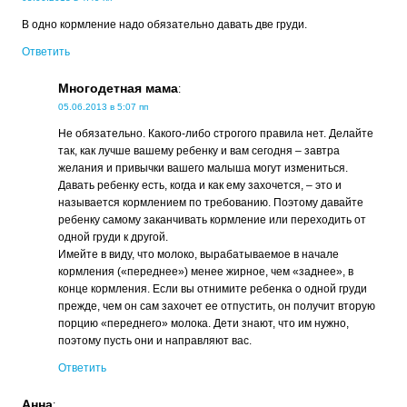
В одно кормление надо обязательно давать две груди.
Ответить
Многодетная мама
:
05.06.2013 в 5:07 пп
Не обязательно. Какого-либо строгого правила нет. Делайте
так, как лучше вашему ребенку и вам сегодня – завтра
желания и привычки вашего малыша могут измениться.
Давать ребенку есть, когда и как ему захочется, – это и
называется кормлением по требованию. Поэтому давайте
ребенку самому заканчивать кормление или переходить от
одной груди к другой.
Имейте в виду, что молоко, вырабатываемое в начале
кормления («переднее») менее жирное, чем «заднее», в
конце кормления. Если вы отнимите ребенка о одной груди
прежде, чем он сам захочет ее отпустить, он получит вторую
порцию «переднего» молока. Дети знают, что им нужно,
поэтому пусть они и направляют вас.
Ответить
Анна
: