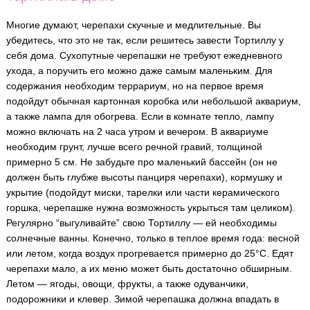
Многие думают, черепахи скучные и медлительные. Вы
убедитесь, что это не так, если решитесь завести Тортиллу у
себя дома. Сухопутные черепашки не требуют ежедневного
ухода, а поручить его можно даже самым маленьким. Для
содержания необходим террариум, но на первое время
подойдут обычная картонная коробка или небольшой аквариум,
а также лампа для обогрева. Если в комнате тепло, лампу
можно включать на 2 часа утром и вечером. В аквариуме
необходим грунт, лучше всего речной гравий, толщиной
примерно 5 см. Не забудьте про маленький бассейн (он не
должен быть глубже высоты панциря черепахи), кормушку и
укрытие (подойдут миски, тарелки или части керамического
горшка, черепашке нужна возможность укрыться там целиком).
Регулярно “выгуливайте” свою Тортиллу — ей необходимы
солнечные ванны. Конечно, только в теплое время года: весной
или летом, когда воздух прогревается примерно до 25°С. Едят
черепахи мало, а их меню может быть достаточно обширным.
Летом — ягоды, овощи, фрукты, а также одуванчики,
подорожники и клевер. Зимой черепашка должна впадать в