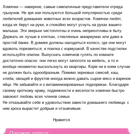
Хомячки — наверное, самые симпатичные представители отряда
грызунов. Не зря они пользуются большой популярностью среди
любителей домашних животных всех возрастов. Хомячки любят,
когда их берут на руки, и спокойно могут уснуть на руках вашего
малыша. Эти зверьки чистоплотны и очень неприхотливы в быту.
Держать их лучше в клетках, стеклянных аквариумах или даже в
простой банке. В домике должны находиться колесо, где они могут
вдоволь порезвиться, и поилка с кормушкой. В качестве подстилки
используйте опилки. Выпускать хомячков гулять по комнате
достаточно опасно: они легко могут заползти за мебель, а то и
вообще незаметно выскользнуть из квартиры. Корм ни в коем случае
не должен быть однообразным. Помимо зерновых смесей, каш,
хлеба, овощей и фруктов иногда можно давать сырое мясо и вареное
яйцо. Не забывайте и о витаминизированных подкормках. Благодаря
своему кроткому нраву, подвижности и веселости хомячки быстро
завоюют любовь всех членов семьи.
Не отказывайте себе в удовольствии завести домашнего любимца: с
ним кроха вырастет добрым и отзывчивым.
Нравится
Похожие записи: