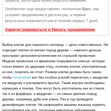
запросы, на которые нужно обратить внимание.
SeoHammer еще предоставляет технологию
Буст
, она
ускоряет продвижение в десятки раз, а первые
результаты появляются уже в течение первых 7 дней.
Зарегистрироваться и Начать продвижение
Выбор клетки для пернатого питомца — дело ответственное. Не
подходят клетки из мягких пород дерева — намного дольше
прослужат цельнометаллические из стальной проволоки.
Медная проволока со временем покрывается окисью, которая
плохо влияет на здоровье птиц, поэтому клетки, изготовленные
из нее, покупать не стоит. Размер клетки должен быть таким,
чтобы
попугайчик
мог без особых усилий перелетать с жердочки
на жердочку и расправлять крылья. Также внутри необходимы
кормушка и поилка. Они могут быть изготовлены как из стекла,
так и из фарфора, а жердочки — из самых крепких пород
дерева, например дуба или клена. Раз в год проводите
дезинфекцию клетки. Не разрешайте вашему малышу кормить
попугайчиков изо рта, поскольку некоторые заболевания