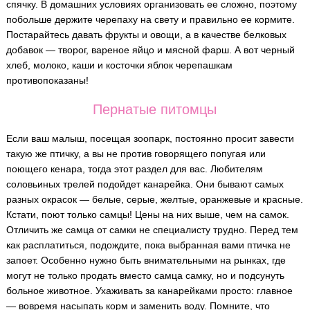
спячку. В домашних условиях организовать ее сложно, поэтому
побольше держите черепаху на свету и правильно ее кормите.
Постарайтесь давать фрукты и овощи, а в качестве белковых
добавок — творог, вареное яйцо и мясной фарш. А вот черный
хлеб, молоко, каши и косточки яблок черепашкам
противопоказаны!
Пернатые питомцы
Если ваш малыш, посещая зоопарк, постоянно просит завести
такую же птичку, а вы не против говорящего попугая или
поющего кенара, тогда этот раздел для вас. Любителям
соловьиных трелей подойдет канарейка. Они бывают самых
разных окрасок — белые, серые, желтые, оранжевые и красные.
Кстати, поют только самцы! Цены на них выше, чем на самок.
Отличить же самца от самки не специалисту трудно. Перед тем
как расплатиться, подождите, пока выбранная вами птичка не
запоет. Особенно нужно быть внимательными на рынках, где
могут не только продать вместо самца самку, но и подсунуть
больное животное. Ухаживать за канарейками просто: главное
— вовремя насыпать корм и заменить воду. Помните, что