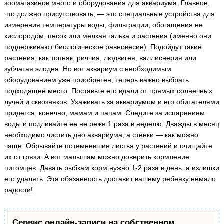
зоомагазинов много и оборудования для аквариума. Главное,
что должно присутствовать, — это специальные устройства для
измерения температуры воды, фильтрации, обогащения ее
кислородом, песок или мелкая галька и растения (именно они
поддерживают биологическое равновесие). Подойдут такие
растения, как топняк, риччия, людвигея, валлиснерия или
зубчатая элодея. Но вот аквариум с необходимым
оборудованием уже приобретен, теперь важно выбрать
подходящее место. Поставьте его вдали от прямых солнечных
лучей и сквозняков. Ухаживать за аквариумом и его обитателями
придется, конечно, мамам и папам. Следите за испарением
воды и подливайте ее не реже 1 раза в неделю. Дважды в месяц
необходимо чистить дно аквариума, а стенки — как можно
чаще. Обрывайте потемневшие листья у растений и очищайте
их от грязи. А вот малышам можно доверить кормление
питомцев. Давать рыбкам корм нужно 1-2 раза в день, а излишки
его удалять. Эта обязанность доставит вашему ребенку немало
радости!
Сервис онлайн-записи на собственном