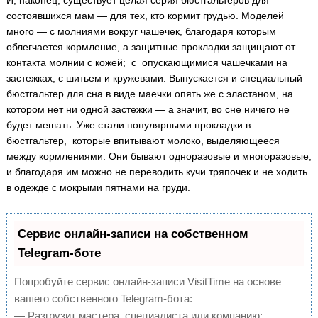
И, наконец, существует целая серия бюстгальтеров для
состоявшихся мам — для тех, кто кормит грудью. Моделей
много — с молниями вокруг чашечек, благодаря которым
облегчается кормление, а защитные прокладки защищают от
контакта молнии с кожей; с опускающимися чашечками на
застежках, с шитьем и кружевами. Выпускается и специальный
бюстгальтер для сна в виде маечки опять же с эластаном, на
котором нет ни одной застежки — а значит, во сне ничего не
будет мешать. Уже стали популярными прокладки в
бюстгальтер, которые впитывают молоко, выделяющееся
между кормлениями. Они бывают одноразовые и многоразовые,
и благодаря им можно не переводить кучи тряпочек и не ходить
в одежде с мокрыми пятнами на груди.
Сервис онлайн-записи на собственном
Telegram-боте
Попробуйте сервис онлайн-записи VisitTime на основе
вашего собственного Telegram-бота:
— Разгрузит мастера, специалиста или компанию;