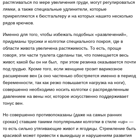
растягиваться по мере увеличения груди, могут регулироваться
лямки, а также специальные удлинители, которые
прикрепляются к бюстгальтеру и на которых нашито несколько
рядов крючков.
Именно для того, чтобы избежать подобных «развлечений»,
придуманы трусики и колготки специального покроя, где в
области живота увеличена растяжимость. То есть, проще
говоря, эти части туалета сделаны так, что помещается весь
живот, какой бы он ни был, при этом резинка оказывается почти
под грудью. Кроме того, если женщине грозит варикозное
расширение вен (а оно частенько обостряется именно в период
беременности, так как резко повышается нагрузка на ноги),
совершенно необходимо носить колготки с распределенным
давлением на вены ног, которое искусственно поддерживает
тонус вен.
Но совершенно противопоказаны (даже на самых ранних
сроках) ставшие такими популярными колготки в стиле «up» —
то есть сильно утягивающие живот и ягодицы. Стремление быть
красивой может привести к выкидышу и нарушениям развития