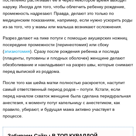
постепенно растягивает ее и через некоторое время выходит
наружу. Иногда для того, чтобы облегчить ребенку рождение,
промежность надрезают. Правда, делают это только по
медицинским показаниям, например, если нужно ускорить роды
из-за того, что у мамы или малыша возникают осложнения.
Разрез делают на пике потуги с помощью акушерских ножниц
посередине промежности (перинеотомия) или сбоку
(
эпизиотомия
). Сразу после рождения ребенка и последа
(плаценты, пуповины и плодных оболочек) женщине делают
обезболивание и накладывают на разрез швы, которые снимают
перед выпиской из роддома.
После того как шейка матки полностью раскроется, наступит
самый ответственный период родов – потуги. Кстати, если
перед началом схваток женщине была сделана перидуральная
анестезия, к моменту потуг капельницу с анестетиком, как
правило, убирают, и будущая мама активно участвует в
процессе.
Забиваем Сайты В ТОП КУВАЛДОЙ -