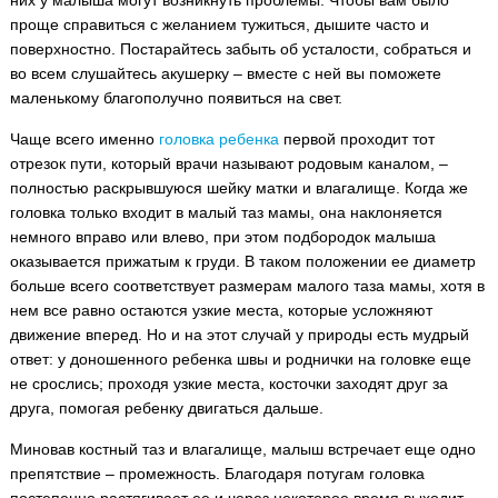
них у малыша могут возникнуть проблемы. Чтобы вам было
проще справиться с желанием тужиться, дышите часто и
поверхностно. Постарайтесь забыть об усталости, собраться и
во всем слушайтесь акушерку – вместе с ней вы поможете
маленькому благополучно появиться на свет.
Чаще всего именно
головка ребенка
первой проходит тот
отрезок пути, который врачи называют родовым каналом, –
полностью раскрывшуюся шейку матки и влагалище. Когда же
головка только входит в малый таз мамы, она наклоняется
немного вправо или влево, при этом подбородок малыша
оказывается прижатым к груди. В таком положении ее диаметр
больше всего соответствует размерам малого таза мамы, хотя в
нем все равно остаются узкие места, которые усложняют
движение вперед. Но и на этот случай у природы есть мудрый
ответ: у доношенного ребенка швы и роднички на головке еще
не срослись; проходя узкие места, косточки заходят друг за
друга, помогая ребенку двигаться дальше.
Миновав костный таз и влагалище, малыш встречает еще одно
препятствие – промежность. Благодаря потугам головка