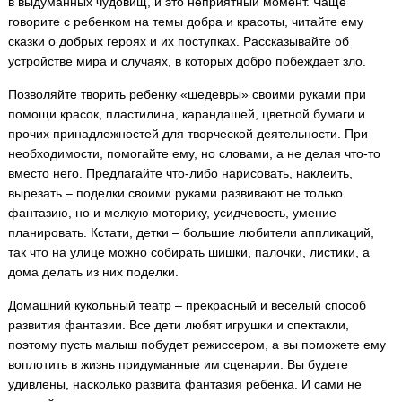
в выдуманных чудовищ, и это неприятный момент. Чаще
говорите с ребенком на темы добра и красоты, читайте ему
сказки о добрых героях и их поступках. Рассказывайте об
устройстве мира и случаях, в которых добро побеждает зло.
Позволяйте творить ребенку «шедевры» своими руками при
помощи красок, пластилина, карандашей, цветной бумаги и
прочих принадлежностей для творческой деятельности. При
необходимости, помогайте ему, но словами, а не делая что-то
вместо него. Предлагайте что-либо нарисовать, наклеить,
вырезать – поделки своими руками развивают не только
фантазию, но и мелкую моторику, усидчевость, умение
планировать. Кстати, детки – большие любители аппликаций,
так что на улице можно собирать шишки, палочки, листики, а
дома делать из них поделки.
Домашний кукольный театр – прекрасный и веселый способ
развития фантазии. Все дети любят игрушки и спектакли,
поэтому пусть малыш побудет режиссером, а вы поможете ему
воплотить в жизнь придуманные им сценарии. Вы будете
удивлены, насколько развита фантазия ребенка. И сами не