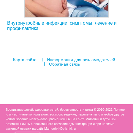
Внутриутробные инфекции: симптомы, лечение и
профилактика
Карта сайта
Информация для рекламодателей
Обратная связь
Воспитание детей, здоровье детей, беременность и роды © 2010-2021 Полное
или частичное копирование, воспроизведение, перепечатка или любое другое
использование материалов, размещенных на сайте Мамочки и детишки
возможны лишь с письменного согласия администрации и при наличие
активной ссылки на сайт Mamochki-Detishki.ru