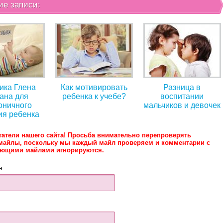
ие записи:
ика Глена
Как мотивировать
Разница в
ана для
ребенка к учебе?
воспитании
оничного
мальчиков и девочек
ия ребенка
татели нашего сайта! Просьба внимательно перепроверять
майлы, поскольку мы каждый майл проверяем и комментарии с
ующими майлами игнорируются.
я