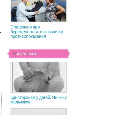
г
Эпилепсия при
беременности: показания и
л
противопоказания
Популярные
Крипторхизм у детей. Яички у
мальчиков