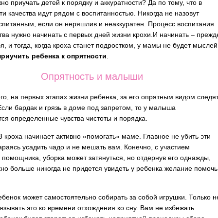
но приучать детей к порядку и аккуратности? Да по тому, что в
ти качества идут рядом с воспитанностью. Никогда не назовут
спитанным, если он неряшлив и неаккуратен. Процесс воспитания
ства нужно начинать с первых дней жизни крохи.
И начинать – прежд
бя, и тогда, когда кроха станет подростком, у мамы не будет мыслей
приучить ребенка к опрятности
.
Опрятность и малыши
го, на первых этапах жизни ребенка, за его опрятным видом следя
Если бардак и грязь в доме под запретом, то у малыша
ся определенные чувства чистоты и порядка.
-3 кроха начинает активно «помогать» маме. Главное не убить эти
араясь усадить чадо и не мешать вам. Конечно, с участием
 помощника, уборка может затянуться, но отдернув его однажды,
но больше никогда не придется увидеть у ребенка желание помочь
ребенок может самостоятельно собирать за собой игрушки. Только н
язывать это ко времени отхождения ко сну. Вам не избежать