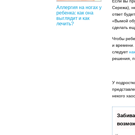
Если вы пр
Аллергия на ногах у
Сережа), н
ребенка: как она
ответ будет
выглядит и как
«Вымой обу
лечить?
сделать ещ
Чтобы ребе
и времени.
следует
на
решения, п
У подростк
представле
некого хао
Забива
возмож