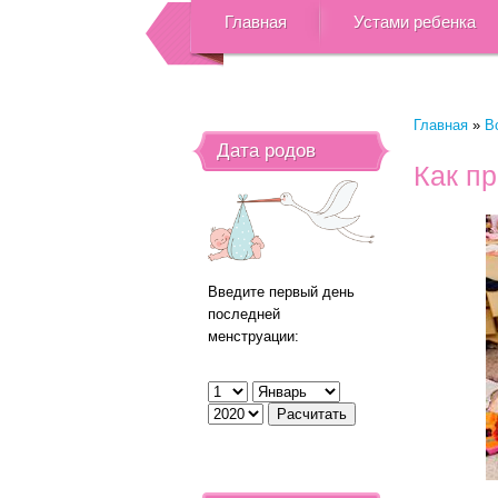
Главная
Устами ребенка
Главная
»
В
Дата родов
Как пр
Введите первый день
последней
менструации: