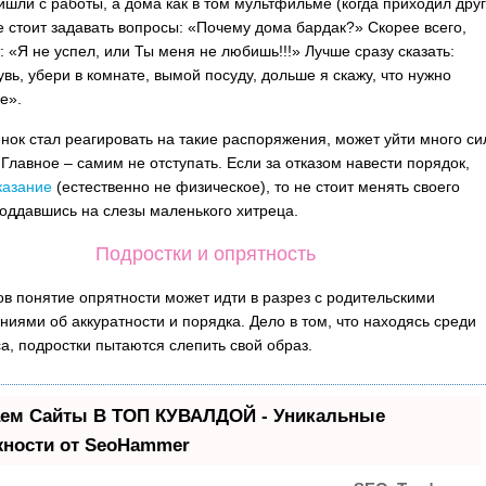
ишли с работы, а дома как в том мультфильме (когда приходил дру
е стоит задавать вопросы: «Почему дома бардак?» Скорее всего,
: «Я не успел, или Ты меня не любишь!!!» Лучше сразу сказать:
вь, убери в комнате, вымой посуду, дольше я скажу, что нужно
е».
нок стал реагировать на такие распоряжения, может уйти много си
 Главное – самим не отступать. Если за отказом навести порядок,
казание
(естественно не физическое), то не стоит менять своего
оддавшись на слезы маленького хитреца.
Подростки и опрятность
ов понятие опрятности может идти в разрез с родительскими
ниями об аккуратности и порядка. Дело в том, что находясь среди
са, подростки пытаются слепить свой образ.
ем Сайты В ТОП КУВАЛДОЙ - Уникальные
ности от SeoHammer