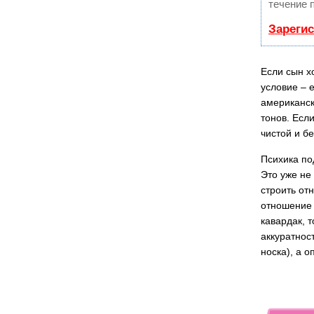
течение 
Зареги
Если сын х
условие – 
американск
тонов. Есл
чистой и б
Психика по
Это уже не
строить от
отношение 
кавардак, т
аккуратнос
носка), а 