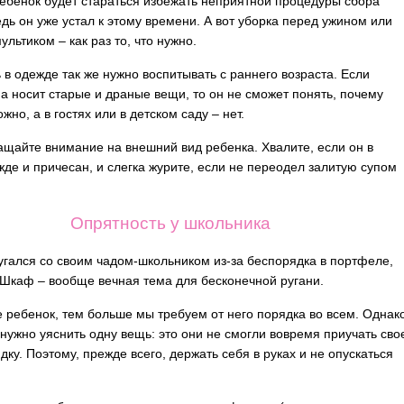
Ребенок будет стараться избежать неприятной процедуры сбора
едь он уже устал к этому времени. А вот уборка перед ужином или
льтиком – как раз то, что нужно.
 в одежде так же нужно воспитывать с раннего возраста. Если
 носит старые и драные вещи, то он не сможет понять, почему
жно, а в гостях или в детском саду – нет.
ащайте внимание на внешний вид ребенка. Хвалите, если он в
жде и причесан, и слегка журите, если не переодел залитую супом
Опрятность у школьника
ругался со своим чадом-школьником из-за беспорядка в портфеле,
Шкаф – вообще вечная тема для бесконечной ругани.
 ребенок, тем больше мы требуем от него порядка во всем. Однак
нужно уяснить одну вещь: это они не смогли вовремя приучать сво
дку. Поэтому, прежде всего, держать себя в руках и не опускаться