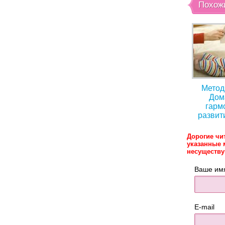
Похож
Метод
Дом
гарм
развит
Дорогие чи
указанные 
несуществ
Ваше им
E-mail