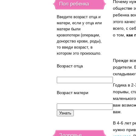
Почему нуж
Пол ребенка
обществе э
ребенка во
Введите возраст отца и
этого каче
матери, если у отца или
всего, с се
матери были
о том,
как 
кровопотери (операции,
донорство крови, роды),
то введи возраст, в
котором это произошло.
Прежде все
Возраст отца
родители. 
складывают
Годика в 2
порывы, ст
Возраст матери
маленького
вам возмож
вам.
В 4-6 лет 
нужно прив
Здоровье