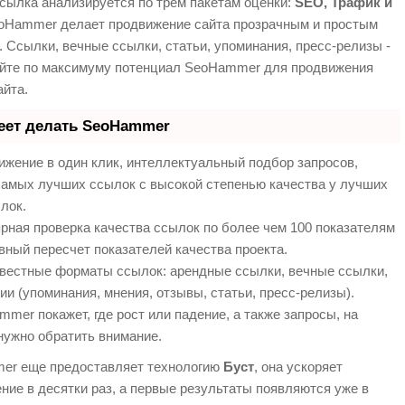
сылка анализируется по трем пакетам оценки:
SEO, Трафик и
Hammer делает продвижение сайта прозрачным и простым
. Ссылки, вечные ссылки, статьи, упоминания, пресс-релизы -
йте по максимуму потенциал SeoHammer для продвижения
айта.
еет делать SeoHammer
жение в один клик, интеллектуальный подбор запросов,
самых лучших ссылок с высокой степенью качества у лучших
лок.
рная проверка качества ссылок по более чем 100 показателям
вный пересчет показателей качества проекта.
вестные форматы ссылок: арендные ссылки, вечные ссылки,
ии (упоминания, мнения, отзывы, статьи, пресс-релизы).
mer покажет, где рост или падение, а также запросы, на
нужно обратить внимание.
er еще предоставляет технологию
Буст
, она ускоряет
ние в десятки раз, а первые результаты появляются уже в