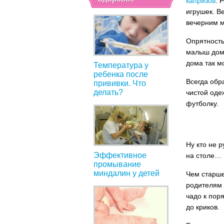
капризов
. 
игрушек. В
вечерним му
Опрятность
малыш дома
дома так мо
Температура у
ребенка после
Всегда обр
прививки. Что
делать?
чистой оде
футболку.
Ну кто не 
Эффективное
на столе… 
промывание
миндалин у детей
Чем старше
родителям 
чадо к поря
до криков.