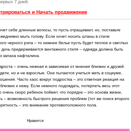
первых 7 дней.
стрироваться и Начать продвижение
очет себе длинные волосы, то пусть отращивает, но, поставьте
ежедневно мыть голову. Если хочет носить штаны в стиле
ого черного рэпа – то нижнее белье пусть будет теплое и светлых
и дочь придерживается винтажного стиля – одежда должна быть
ез запаха нафталина.
дроста – очень нежная и зависимая от мнения близких и друзей.
 дети, но и не взрослые. Они пытаются учиться жить в социуме,
ношения. Часто хаос вокруг подростка – это ответная реакция на
близких к нему. Если немного подождать, потерпеть весь этот
о очень скоро ребенок поймет, что порядок – это основа жизни,
ть – возможность быстрого решения проблем (тот же поиск второго
опрятность – это внимание противоположного пола.
Нравится