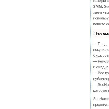
Каждая с
SMM.
Seo
занятием
использу
вашего с
Что ум
— Продви
покупка 
бирж ссы
— Регуля
и ежедне
— Все из
публикац
— SeoHam
которые 
SeoHamm
продвиже