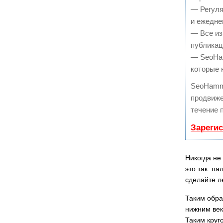
— Регуля
и ежедне
— Все из
публикац
— SeoHam
которые 
SeoHamm
продвиже
течение 
Зареги
Никогда не
это так: п
сделайте л
Таким образ
нижним веко
Таким круг