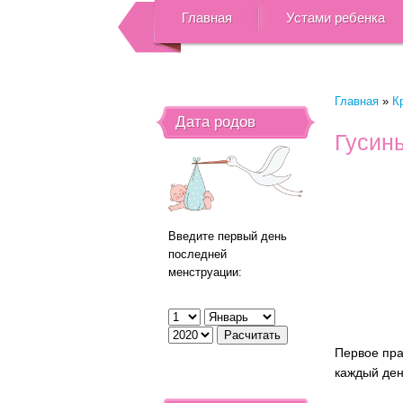
Главная
Устами ребенка
Главная
»
К
Дата родов
Гусины
Введите первый день
последней
менструации:
Первое пра
каждый ден