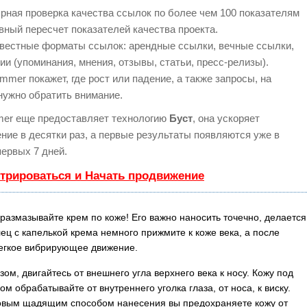
рная проверка качества ссылок по более чем 100 показателям
вный пересчет показателей качества проекта.
вестные форматы ссылок: арендные ссылки, вечные ссылки,
ии (упоминания, мнения, отзывы, статьи, пресс-релизы).
mer покажет, где рост или падение, а также запросы, на
нужно обратить внимание.
er еще предоставляет технологию
Буст
, она ускоряет
ние в десятки раз, а первые результаты появляются уже в
первых 7 дней.
стрироваться и Начать продвижение
 размазывайте крем по коже! Его важно наносить точечно, делается
алец с капелькой крема немного прижмите к коже века, а после
егкое вибрирующее движение.
ом, двигайтесь от внешнего угла верхнего века к носу. Кожу под
м обрабатывайте от внутреннего уголка глаза, от носа, к виску.
овым щадящим способом нанесения вы предохраняете кожу от