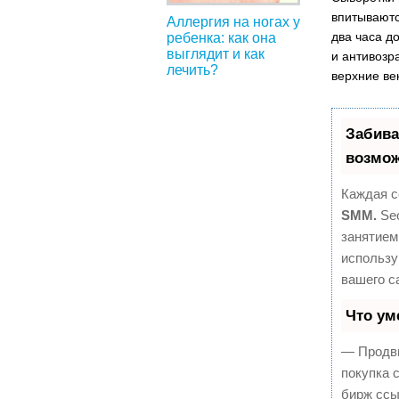
впитываютс
Аллергия на ногах у
два часа д
ребенка: как она
выглядит и как
и антивозр
лечить?
верхние век
Забива
возмож
Каждая с
SMM.
Seo
занятием
использу
вашего с
Что ум
— Продви
покупка 
бирж ссы