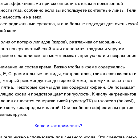
ются эффективными при склонности к отекам и повышенной
ьности глаз, особенно если вы используете контактные линзы. Гели
 наносить и на веки.
лее радикальные средства, и они больше подходят для очень сухо
ной кожи.
олняют потерю липидов (жиров), разглаживают морщинки,
енно поверхностный слой кожи становится гладким и упругим.
кремов с ланолином, он может вызвать припухлости и покраснения.
нимание на состав крема. Важно чтобы в креме содержались
, E, C, растительные пептиды, экстракт алоэ, гликолевая кислота и
, который рекомендуется для зрелой кожи, потому что осветляет
 пятна. Некоторые кремы для век содержат кофеин. Он повышает
ляцию крови и предотвращает припухлости. К числу ингредиентов
ления относятся синерджи тикей (cynergyTK) и галоксил (haloxyl),
 кожу кислородом и влагой. Они особенно эффективны против
емных кругов.
Когда и как применять?
и гели нужно использовать для дневного ухода. Эти средства легко