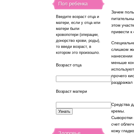
Пол ребенка
Зачем поль
Введите возраст отца и
питательны
матери, если у отца или
этом участ
матери были
привести к
кровопотери (операции,
донорство крови, роды),
Специальны
то введи возраст, в
слишком жи
котором это произошло.
нанесении 
меньше кон
Возраст отца
используют
прочего кис
раздражал 
Возраст матери
Средства дл
кремы.
Сыворотки 
счет облег
кожу гладк
Здоровье