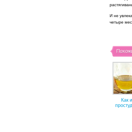
растягиван
И не увлек
четыре мес
Похож
Как 
просту