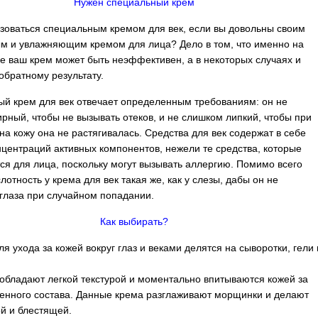
Нужен специальный крем
зоваться специальным кремом для век, если вы довольны своим
м и увлажняющим кремом для лица? Дело в том, что именно на
ке ваш крем может быть неэффективен, а в некоторых случаях и
 обратному результату.
й крем для век отвечает определенным требованиям: он не
рный, чтобы не вызывать отеков, и не слишком липкий, чтобы при
на кожу она не растягивалась. Средства для век содержат в себе
центраций активных компонентов, нежели те средства, которые
ся для лица, поскольку могут вызывать аллергию. Помимо всего
лотность у крема для век такая же, как у слезы, дабы он не
глаза при случайном попадании.
Как выбирать?
я ухода за кожей вокруг глаз и веками делятся на сыворотки, гели 
обладают легкой текстурой и моментально впитываются кожей за
ченного состава. Данные крема разглаживают морщинки и делают
ой и блестящей.