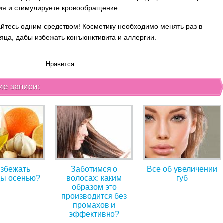
ия и стимулируете кровообращение.
айтесь одним средством! Косметику необходимо менять раз в
яца, дабы избежать конъюнктивита и аллергии.
Нравится
ие записи:
избежать
Заботимся о
Все об увеличении
ды осенью?
волосах: каким
губ
образом это
производится без
промахов и
эффективно?