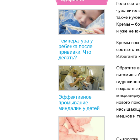
Гели счита
чувствител
также нужно
Кремы – бо
и уже не ю
Температура у
Кремы восп
ребенка после
соответств
прививки. Что
Избегайте 
делать?
Обратите в
витамины A
гидрохинон
возрастные
микроцирку
Эффективное
нового поко
промывание
миндалин у детей
насыщающие
мешков и т
Сыворотки 