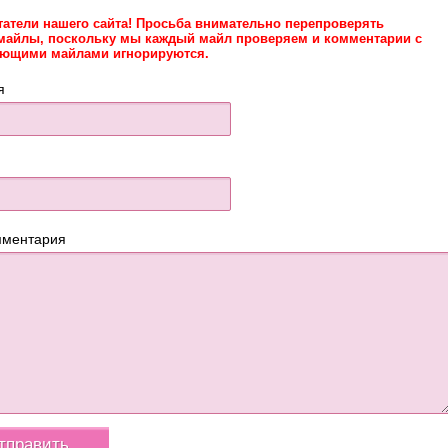
татели нашего сайта! Просьба внимательно перепроверять
майлы, поскольку мы каждый майл проверяем и комментарии с
ующими майлами игнорируются.
я
мментария