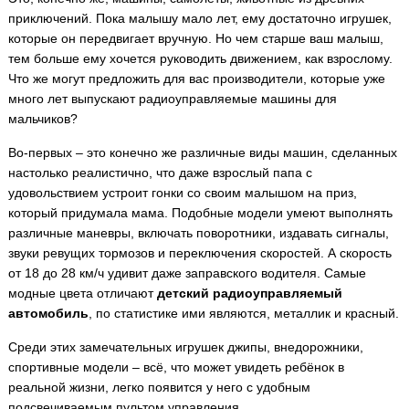
приключений. Пока малышу мало лет, ему достаточно игрушек,
которые он передвигает вручную.
Но чем старше ваш малыш,
тем больше ему хочется руководить движением, как взрослому.
Что же могут предложить для вас производители, которые уже
много лет выпускают радиоуправляемые машины для
мальчиков?
Во-первых – это конечно же различные виды машин, сделанных
настолько реалистично, что даже взрослый папа с
удовольствием устроит гонки со своим малышом на приз,
который придумала мама. Подобные модели умеют выполнять
различные маневры, включать поворотники, издавать сигналы,
звуки ревущих тормозов и переключения скоростей. А скорость
от 18 до 28 км/ч удивит даже заправского водителя. Самые
модные цвета отличают
детский радиоуправляемый
автомобиль
, по статистике ими являются, металлик и красный.
Среди этих замечательных игрушек джипы, внедорожники,
спортивные модели – всё, что может увидеть ребёнок в
реальной жизни, легко появится у него с удобным
подсвечиваемым пультом управления.