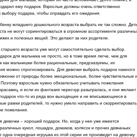
подарил ему подарок.
Взрослые должны очень ответственно
к выбору подарка, чтобы оправдать его ожидания.
бенку младшего дошкольного возраста выбрать не так сложно. Дет
аста не могут сориентироваться в огромном ассортименте различны
нижек и полезных вещей. Это делают за них родители.
 старшего возраста уже могут самостоятельно сделать выбор.
дарок для мальчика не просто, но в тоже время легче, чем для
ак как мальчишки более рациональные, предсказуемы, их
ия можно спрогнозировать. Для девочки выбрать подарок намного
евчонки от природы более эмоциональные, более чувствительные 
 Поэтому взрослым нужно обязательно учитывать пожелания
красавиц, и если их фантазия чересчур разыгралась, и они желают
 подарок что-то из ряда вон выходящее и не вписывающееся в
ые рамки родителей, то нужно умело направить и скорректировать
ые пожелания.
я девочки – хороший подарок. Но, когда у нее уже имеется
различных кукол, лошадок, домиков, колясок и прочих девчачьих
е одна очередная игрушка из этой серии не произведет на девочку