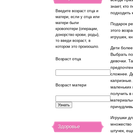
знает, кто 
Введите возраст отца и
подходить 
матери, если у отца или
матери были
Подарок ре
кровопотери (операции,
этого возр
донорство крови, роды),
игрушек, к
то введи возраст, в
котором это произошло.
Дети более
Выбрать по
Возраст отца
девочки. Т
предпочтен
сложнее. Д
капризные.
Возраст матери
маленьких 
получить в
материальн
причудлив
Игрушки дл
множество 
Здоровье
штучек, ещ