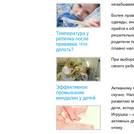
незабываем
Более прав
одежды, кни
прийти к о
Температура у
решительны
ребенка после
родители п
прививки. Что
плавно нап
делать?
При выборе
своего ребе
Эффективное
Активному 
промывание
скучно. На
миндалин у детей
развитию м
дети, кото
Игрушка – 
активных д
опеку.