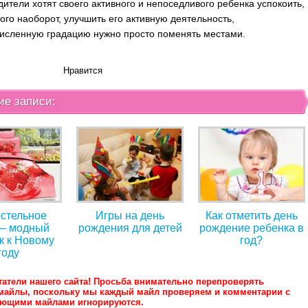
дители хотят своего активного и непоседливого ребенка успокоить,
ного наоборот, улучшить его активную деятельность,
сленную градацию нужно просто поменять местами.
Нравится
ие записи:
стельное
Игры на день
Как отметить день
 – модный
рождения для детей
рождение ребенка в
к к Новому
год?
году
татели нашего сайта! Просьба внимательно перепроверять
майлы, поскольку мы каждый майл проверяем и комментарии с
ующими майлами игнорируются.