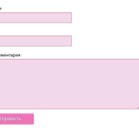
я
мментария