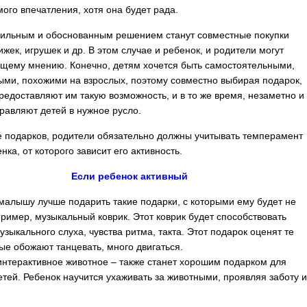
ого впечатления, хотя она будет рада.
ильным и обоснованным решением станут совместные покупки
жек, игрушек и др. В этом случае и ребенок, и родители могут
бщему мнению. Конечно, детям хочется быть самостоятельными,
ми, похожими на взрослых, поэтому совместно выбирая подарок,
редоставляют им такую возможность, и в то же время, незаметно и
равляют детей в нужное русло.
 подарков, родители обязательно должны учитывать темперамент
нка, от которого зависит его активность.
Если ребенок активный
малышу лучше подарить такие подарки, с которыми ему будет не
пример, музыкальный коврик. Этот коврик будет способствовать
узыкального слуха, чувства ритма, такта. Этот подарок оценят те
рые обожают танцевать, много двигаться.
интерактивное животное – также станет хорошим подарком для
етей. Ребенок научится ухаживать за животными, проявляя заботу 