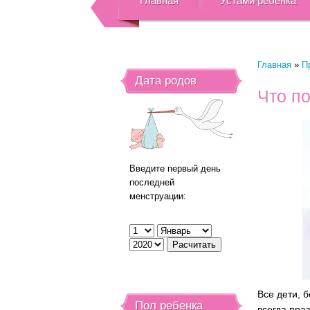
Главная
Устами ребенка
Главная
»
П
Дата родов
Что по
Введите первый день
последней
менструации:
Все дети, 
Пол ребенка
всегда пра