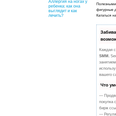
Аллергия на ногах у
Полезными 
ребенка: как она
фигурные д
выглядит и как
лечить?
Кататься н
Забива
возмож
Каждая с
SMM.
Seo
занятием
использу
вашего с
Что ум
— Продви
покупка 
бирж ссы
— Регуля