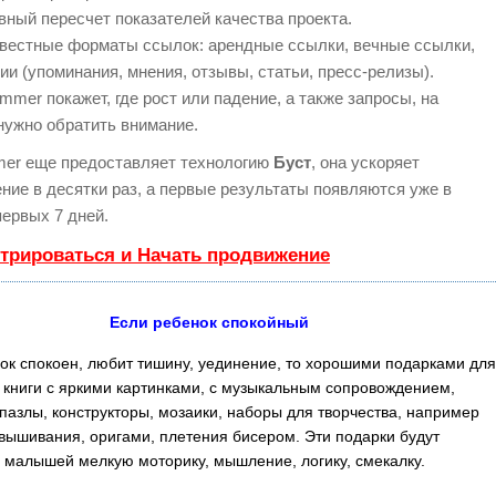
вный пересчет показателей качества проекта.
вестные форматы ссылок: арендные ссылки, вечные ссылки,
ии (упоминания, мнения, отзывы, статьи, пресс-релизы).
mer покажет, где рост или падение, а также запросы, на
нужно обратить внимание.
er еще предоставляет технологию
Буст
, она ускоряет
ние в десятки раз, а первые результаты появляются уже в
первых 7 дней.
стрироваться и Начать продвижение
Если ребенок спокойный
ок спокоен, любит тишину, уединение, то хорошими подарками дл
т книги с яркими картинками, с музыкальным сопровождением,
пазлы, конструкторы, мозаики, наборы для творчества, например
 вышивания, оригами, плетения бисером. Эти подарки будут
у малышей мелкую моторику, мышление, логику, смекалку.