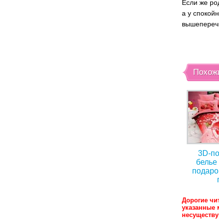
Если же ро
а у спокой
вышеперечи
Похож
3D-по
белье
подаро
Дорогие чи
указанные 
несуществ