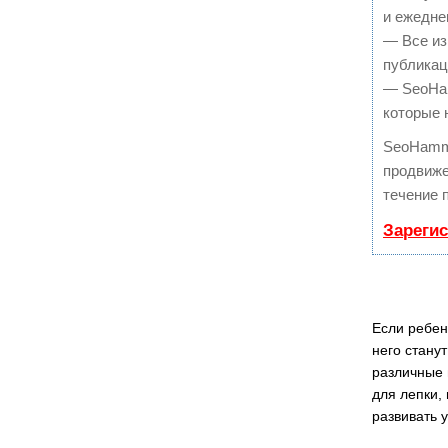
и ежедне
— Все из
публикац
— SeoHam
которые 
SeoHamm
продвиже
течение 
Зареги
Если ребен
него стану
различные 
для лепки,
развивать 