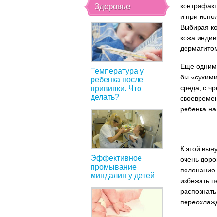
Здоровье
контрафакт
и при испо
Выбирая ко
кожа индив
дерматитом
Еще одним 
Температура у
бы «сухими
ребенка после
среда, с ч
прививки. Что
делать?
своевремен
ребенка на
К этой вын
Эффективное
очень доро
промывание
пеленание 
миндалин у детей
избежать п
распознать,
переохлаж