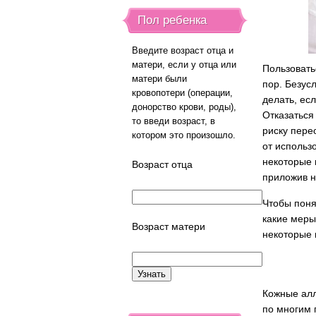
Пол ребенка
Введите возраст отца и
матери, если у отца или
Пользовать
матери были
пор. Безус
кровопотери (операции,
делать, ес
донорство крови, роды),
Отказаться
то введи возраст, в
риску пере
котором это произошло.
от использ
некоторые 
Возраст отца
приложив н
Чтобы поня
какие меры
Возраст матери
некоторые 
Кожные алл
по многим 