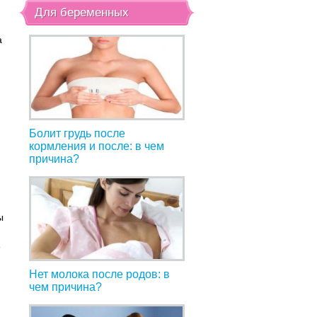
Для беременных
а
Болит грудь после
кормления и после: в чем
причина?
ы
т
Нет молока после родов: в
чем причина?