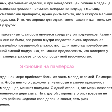
ных, фальшивых изделий, и при ненадлежащей гигиене младенца,
льзовании кремов и присыпок, которые не подходят малышу.
сметические препараты, нужно учитывать то, что у каждого малыш
идуальна. И то, что хорошо для одних, может закончиться тяжелым
 у других.
патогенным фактором является среда внутри подгузников. Какими
» они не были, все равно внутри создается очень агрессивная
резвычайно повышенной влажностью. Если мамочка пренебрегает
ной сменой подгузника, то, можно предположить, что аллергия у
 памперсы разовьется со стопроцентной вероятностью.
Экономия на памперсах
ужденной мере прибегает большая часть молодых семей. Памперс
ги. Чтобы немного сэкономить, некоторые мамочки применяют
младенцев, меняют ползунки. С одной стороны, эти меры позволя
еленочного дерматита. Но с другой стороны это риск вовремя не
 что ребенок «сделал свое дело», а значит, есть риск
дения.