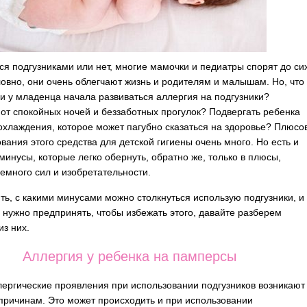
ся подгузниками или нет, многие мамочки и педиатры спорят до си
ловно, они очень облегчают жизнь и родителям и малышам. Но, что
ли у младенца начала развиваться аллергия на подгузники?
 от спокойных ночей и беззаботных прогулок?
Подвергать ребенка
охлаждения, которое может пагубно сказаться на здоровье? Плюсо
ования этого средства для детской гигиены очень много. Но есть и
минусы, которые легко обернуть, обратно же, только в плюсы,
емного сил и изобретательности.
ть, с какими минусами можно столкнуться использую подгузники, и
 нужно предпринять, чтобы избежать этого, давайте разберем
из них.
Аллергия у ребенка на памперсы
ергические проявления при использовании подгузников возникают
причинам. Это может происходить и при использовании