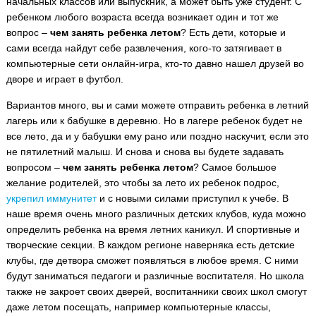
начальных классов или выпускник, а может быть уже студент.
С
ребенком любого возраста всегда возникает один и тот же
вопрос –
чем занять ребенка летом
? Есть дети, которые и
сами всегда найдут себе развлечения, кого-то затягивает в
компьютерные сети онлайн-игра, кто-то давно нашел друзей во
дворе и играет в футбол.
Вариантов много, вы и сами можете отправить ребенка в летний
лагерь или к бабушке в деревню. Но в лагере ребенок будет не
все лето, да и у бабушки ему рано или поздно наскучит, если это
не пятилетний малыш. И снова и снова вы будете задавать
вопросом –
чем занять ребенка летом
? Самое большое
желание родителей, это чтобы за лето их ребенок подрос,
укрепил иммунитет
и с новыми силами приступил к учебе. В
наше время очень много различных детских клубов, куда можно
определить ребенка на время летних каникул. И спортивные и
творческие секции. В каждом регионе наверняка есть детские
клубы, где детвора сможет появляться в любое время. С ними
будут заниматься педагоги и различные воспитателя. Но школа
также не закроет своих дверей, воспитанники своих школ смогут
даже летом посещать, например компьютерные классы,