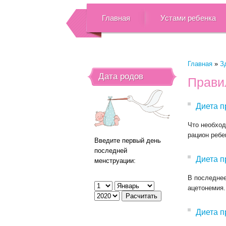
Главная
Устами ребенка
Главная
»
З
Дата родов
Прави
Диета п
Что необход
рацион ребе
Введите первый день
последней
Диета п
менструации:
В последнее
ацетонемия.
Диета п