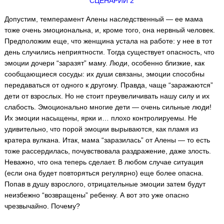
СЦЕНАРИЙ 2
Допустим, темперамент Алены наследственный — ее мама
тоже очень эмоциональна, и, кроме того, она нервный человек.
Предположим еще, что женщина устала на работе: у нее в тот
день случились неприятности. Тогда существует опасность, что
эмоции дочери “заразят” маму. Люди, особенно близкие, как
сообщающиеся сосуды: их души связаны, эмоции способны
передаваться от одного к другому. Правда, чаще “заражаются”
дети от взрослых. Но не стоит преувеличивать нашу силу и их
слабость. Эмоционально многие дети — очень сильные люди!
Их эмоции насыщены, ярки и… плохо контролируемы. Не
удивительно, что порой эмоции вырываются, как пламя из
кратера вулкана. Итак, мама “заразилась” от Алены — то есть
тоже рассердилась, почувствовала раздражение, даже злость.
Неважно, что она теперь сделает. В любом случае ситуация
(если она будет повторяться регулярно) еще более опасна.
Попав в душу взрослого, отрицательные эмоции затем будут
неизбежно “возвращены” ребенку. А вот это уже опасно
чрезвычайно. Почему?