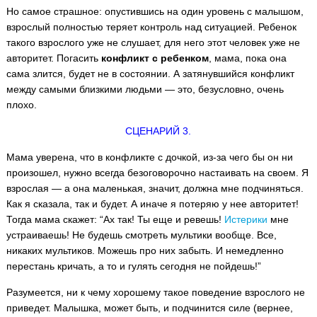
Но самое страшное: опустившись на один уровень с малышом,
взрослый полностью теряет контроль над ситуацией. Ребенок
такого взрослого уже не слушает, для него этот человек уже не
авторитет. Погасить
конфликт с ребенком
, мама, пока она
сама злится, будет не в состоянии. А затянувшийся конфликт
между самыми близкими людьми — это, безусловно, очень
плохо.
СЦЕНАРИЙ 3.
Мама уверена, что в конфликте с дочкой, из-за чего бы он ни
произошел, нужно всегда безоговорочно настаивать на своем. Я
взрослая — а она маленькая, значит, должна мне подчиняться.
Как я сказала, так и будет. А иначе я потеряю у нее авторитет!
Тогда мама скажет: “Ах так! Ты еще и ревешь!
Истерики
мне
устраиваешь! Не будешь смотреть мультики вообще. Все,
никаких мультиков. Можешь про них забыть. И немедленно
перестань кричать, а то и гулять сегодня не пойдешь!”
Разумеется, ни к чему хорошему такое поведение взрослого не
приведет. Малышка, может быть, и подчинится силе (вернее,