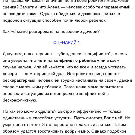
Не правда ли, какая типичная, почти всем родителям знакомая
сценка? Заметим, что Алена — человек особо темпераментный,
не все дети такие. Однако обидеться и даже разозлиться в
подобной ситуации способен почти любой ребенок.
Как же маме реагировать на поведение дочери?
СЦЕНАРИЙ 1.
Допустим, наша героиня — убежденная “пацифистка”, то есть
она уверена, что идти на
конфликт с ребенком
ни в коем
случае нельзя. Или ей кажется, что во всем и всегда угождать
дочери — ее материнский долг. Или родительница просто
бесхарактерный человек: ей трудно настаивать на своем, даже в
споре с маленьким ребенком. Тогда наша мама попытается
перевести ситуацию из потенциально конфликтной в
бесконфликтную.
Но как это можно сделать? Быстро и эффективно — только
единственным способом: уступить. Пусть смотрит, Бог с ней. Не
умрет она от этого. Зато перестанет плакать и злиться. Таким
образом удастся восстановить добрый мир. Однако подобное